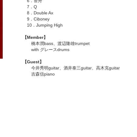
6．笹舟
7．Q
8．Double Ax
9．Ciboney
10．Jumping High
【Member】
橋本潤bass、渡辺隆雄trumpet
with グレースdrums
【Guest】
今井秀明guitar、酒井泰三guitar、高木克guitar
吉森信piano