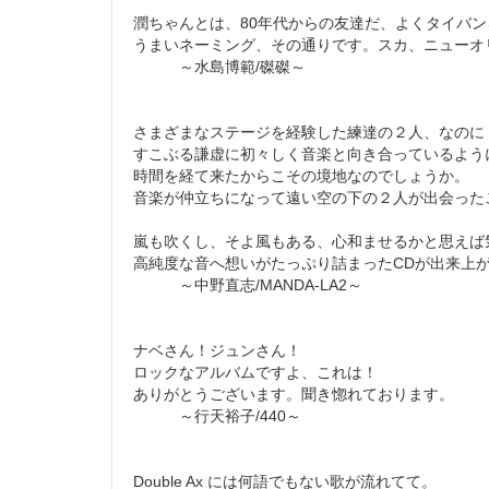
潤ちゃんとは、80年代からの友達だ、よくタイバン
うまいネーミング、その通りです。スカ、ニューオ
～水島博範/磔磔～
さまざまなステージを経験した練達の２人、なのに
すこぶる謙虚に初々しく音楽と向き合っているよう
時間を経て来たからこその境地なのでしょうか。
音楽が仲立ちになって遠い空の下の２人が出会った
嵐も吹くし、そよ風もある、心和ませるかと思えば
高純度な音へ想いがたっぷり詰まったCDが出来上
～中野直志/MANDA-LA2～
ナベさん！ジュンさん！
ロックなアルバムですよ、これは！
ありがとうございます。聞き惚れております。
～行天裕子/440～
Double Ax には何語でもない歌が流れてて。