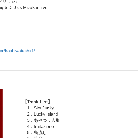
マノザラシ』
Dr.J ds Mizukami vo
er/hashiwatashi/1/
【Track List】
1．Ska Junky
2．Lucky Island
3．あやつり人形
4．Imitazione
5．島流し