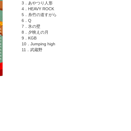
3．あやつり人形
4．HEAVY ROCK
5．糸竹の道すがら
6．Q
7．氷の壁
8．夕映えの月
9．KGB
10．Jumping high
11．武蔵野