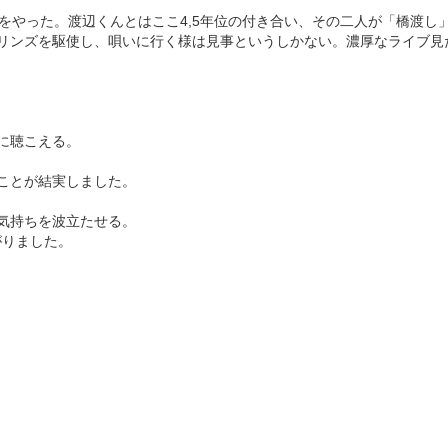
をやった。渡辺くんとはここ4,5年位の付き合い、その二人が「橋渡し
リンズを駆使し、唄いに行く様は見事というしかない。濃厚なライブ見
に聴こえる。
ことが結実しました。
気持ちを波立たせる。
がりました。