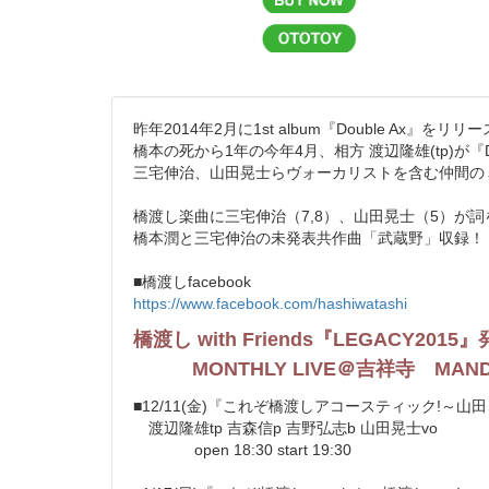
昨年2014年2月に1st album『Double Ax』
橋本の死から1年の今年4月、相方 渡辺隆雄(tp)が『
三宅伸治、山田晃士らヴォーカリストを含む仲間のミ
橋渡し楽曲に三宅伸治（7,8）、山田晃士（5）が
橋本潤と三宅伸治の未発表共作曲「武蔵野」収録！
■橋渡しfacebook
https://www.facebook.com/hashiwatashi
橋渡し with Friends『LEGACY201
MONTHLY LIVE＠吉祥寺 MANDA
■12/11(金)『これぞ橋渡しアコースティック!～山
渡辺隆雄tp 吉森信p 吉野弘志b 山田晃士vo
open 18:30 start 19:30