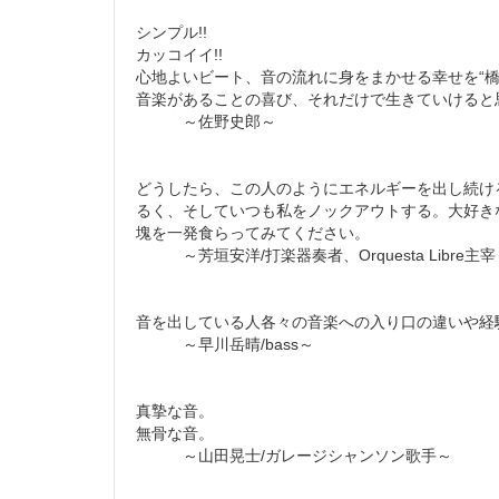
シンプル!!
カッコイイ!!
心地よいビート、音の流れに身をまかせる幸せを“橋
音楽があることの喜び、それだけで生きていけると
～佐野史郎～
どうしたら、この人のようにエネルギーを出し続け
るく、そしていつも私をノックアウトする。大好き
塊を一発食らってみてください。
～芳垣安洋/打楽器奏者、Orquesta Libre主宰
音を出している人各々の音楽への入り口の違いや経
～早川岳晴/bass～
真摯な音。
無骨な音。
～山田晃士/ガレージシャンソン歌手～