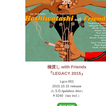
橋渡し with Friends
『LEGACY 2015』
Lgcx-001
2015.10.15 release
（L.S.D./galabox disx）
￥3240（tax incl.）