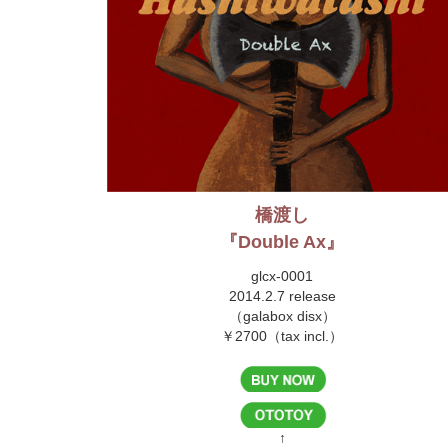
橋渡し
『Double Ax』
glcx-0001
2014.2.7 release
（galabox disx）
￥2700（tax incl.）
↑