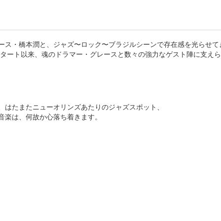
ース・橋本潤と、ジャズ〜ロック〜ブラジルシーンで存在感を光らせて
のスタート以来、魂のドラマー・グレースと数々の強力なゲスト陣に支え
、はたまたニューオリンズあたりのジャズスポット、
音楽は、何故か心落ち着きます。