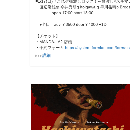
■1/17(日)『これぞ橋渡しロック！～橋渡し×スキ
渡辺隆雄tp 今井秀明g Itoigawa g 早川岳晴b Brodaq b 
open 17:00 start 18:00
●全日：adv.￥3500 door￥4000 +1D
【チケット】
・MANDA-LA2 店頭
・予約フォーム
https://system.formlan.com/form/us
詳細