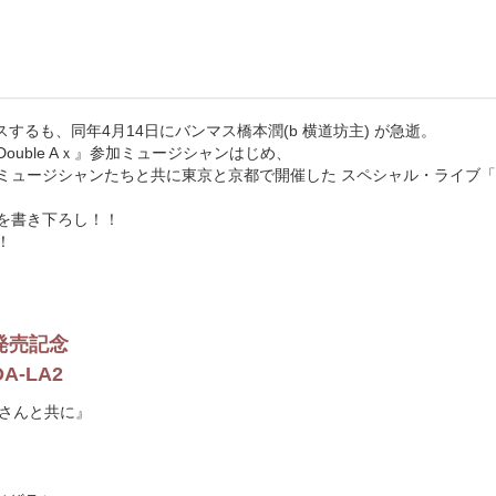
をリリースするも、同年4月14日にバンマス橋本潤(b 横道坊主) が急逝。
Double Aｘ』参加ミュージシャンはじめ、
ュージシャンたちと共に東京と京都で開催した スペシャル・ライブ「L
詞を書き下ろし！！
！
5』発売記念
-LA2
田さんと共に』