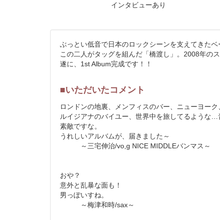
インタビューあり
ぶっとい低音で日本のロックシーンを支えてきたベ
この二人がタッグを組んだ「橋渡し」。2008年
遂に、1st Album完成です！！
■いただいたコメント
ロンドンの地裏、メンフィスのバー、ニューヨーク
ルイジアナのバイユー、世界中を旅してるような…
素敵ですな。
うれしいアルバムが、届きました～
～三宅伸治/vo,g NICE MIDDLEバンマス～
おや？
意外と乱暴な面も！
男っぽいすね。
～梅津和時/sax～