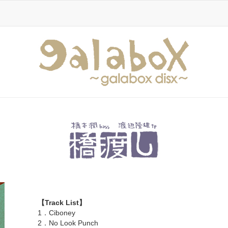
【Track List】
1．Ciboney
2．No Look Punch